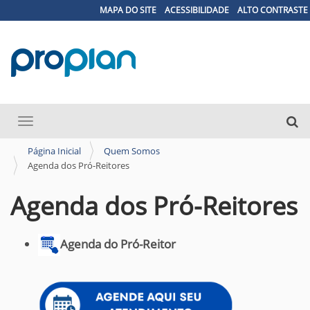
MAPA DO SITE
ACESSIBILIDADE
ALTO CONTRASTE
N
Busca
Toggle navigation
a
Busc
v
Página Inicial
Quem Somos
Agenda dos Pró-Reitores
e
g
Agenda dos Pró-Reitores
a
ç
Agenda do Pró-Reitor
ã
o