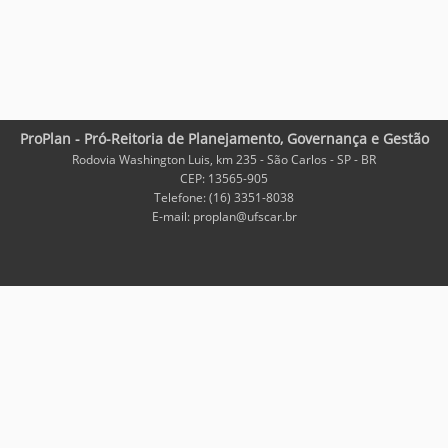
ProPlan - Pró-Reitoria de Planejamento, Governança e Gestão
Rodovia Washington Luis, km 235 - São Carlos - SP - BR
CEP: 13565-905
Telefone: (16) 3351-8038
E-mail: proplan@ufscar.br