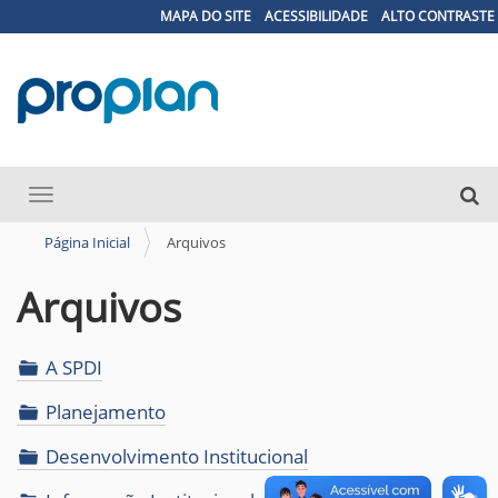
MAPA DO SITE
ACESSIBILIDADE
ALTO CONTRASTE
N
Busca
Toggle navigation
a
Busc
v
Página Inicial
Arquivos
e
Arquivos
g
a
ç
A SPDI
ã
Planejamento
o
Desenvolvimento Institucional