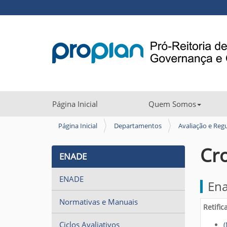
N
Página Inicial
Quem Somos
a
v
V
Página Inicial
Departamentos
Avaliação e Reg
o
e
c
Cr
g
ENADE
ê
a
e
s
ENADE
ç
En
t
ã
á
Normativas e Manuais
Retifi
o
a
q
Ciclos Avaliativos
(