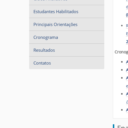
u
d
i
Estudantes Habilitados
:
(
Principais Orientações
R
E
Cronograma
2
Resultados
Cronog
A
Contatos
A
A
e
En