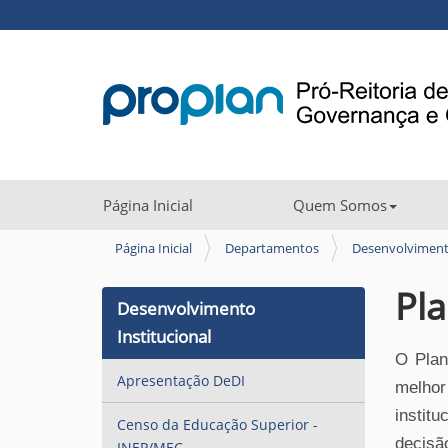
N
Página Inicial
Quem Somos
a
v
V
Página Inicial
Departamentos
Desenvolvimento
o
e
c
Pla
g
Desenvolvimento
ê
a
e
Institucional
s
ç
O Plan
t
Apresentação DeDI
ã
melhor
á
o
institu
a
Censo da Educação Superior -
q
decis
INEP/MEC