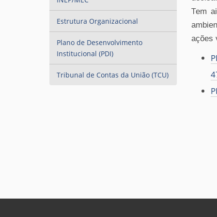
u
T
em ai
i
Estrutura Organizacional
ambien
:
ações 
Plano de Desenvolvimento
Institucional (PDI)
P
4
Tribunal de Contas da União (TCU)
P