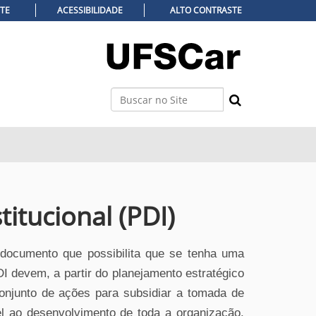
ITE
ACESSIBILIDADE
ALTO CONTRASTE
Busca
Busca Avançada…
itucional (PDI)
 documento que possibilita que se tenha uma
I devem, a partir do planejamento estratégico
onjunto de ações para subsidiar
a
tomada
de
el
ao
desenvolvimento de toda a organização.