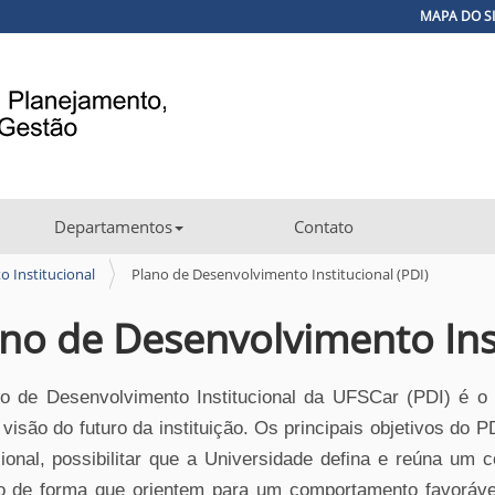
MAPA DO S
Departamentos
Contato
 Institucional
Plano de Desenvolvimento Institucional (PDI)
no de Desenvolvimento Inst
o de Desenvolvimento Institucional da UFSCar (PDI) é
o
 visão
do
futuro da instituição.
Os principais objetivos do PD
cional, possibili
tar que a Universidade defina e reúna um c
ão
de
forma
que
orientem
para
um
comportamento
favoráv