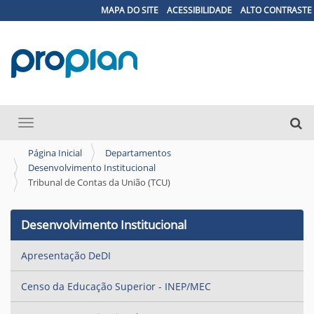
MAPA DO SITE
ACESSIBILIDADE
ALTO CONTRASTE
N
Busca
Toggle navigation
a
Busc
v
Página Inicial
Departamentos
Desenvolvimento Institucional
e
Tribunal de Contas da União (TCU)
g
a
Desenvolvimento Institucional
ç
ã
Apresentação DeDI
o
Censo da Educação Superior - INEP/MEC