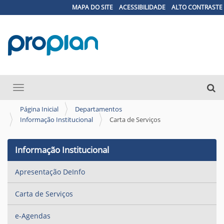
MAPA DO SITE
ACESSIBILIDADE
ALTO CONTRASTE
N
Busca
Toggle navigation
a
Busc
v
Página Inicial
Departamentos
Informação Institucional
Carta de Serviços
e
g
Informação Institucional
a
ç
Apresentação DeInfo
ã
o
Carta de Serviços
e-Agendas