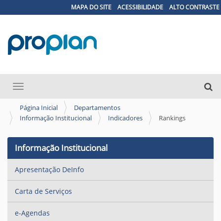
MAPA DO SITE
ACESSIBILIDADE
ALTO CONTRASTE
N
Busca
Toggle navigation
a
Busc
v
Página Inicial
Departamentos
Informação Institucional
Indicadores
Rankings
e
g
Informação Institucional
a
ç
Apresentação DeInfo
ã
o
Carta de Serviços
e-Agendas