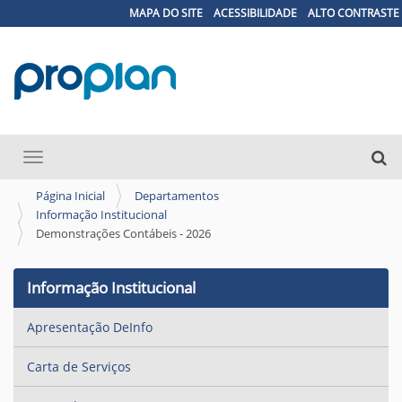
MAPA DO SITE
ACESSIBILIDADE
ALTO CONTRASTE
N
Busca
Toggle navigation
a
Busc
v
Página Inicial
Departamentos
Informação Institucional
e
Demonstrações Contábeis - 2026
g
a
Informação Institucional
ç
ã
Apresentação DeInfo
o
Carta de Serviços